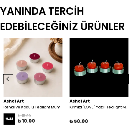
YANINDA TERCİH
EDEBİLECEĞİNİZ ÜRÜNLER
Ashel Art
Ashel Art
Renkli ve Kokulu Tealight Mum
Kırmızı "LOVE" Yazılı Tealight Mum (açıklamayı okuyunuz)
₺ 15.00
%
33
₺ 10.00
₺ 50.00