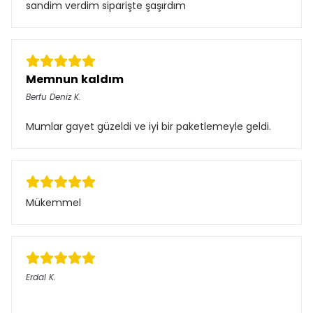
sandim verdim siparişte şaşırdım
Memnun kaldım
Berfu Deniz
K.
Satın Alınmış
Mumlar gayet güzeldi ve iyi bir paketlemeyle geldi.
Mükemmel
Erdal
K.
Satın Alınmış