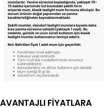
mumlardır
. Yanma sürecine başladığında, yaklaşık
10–
15 dakika içerisinde üst kısımdaki şekilli form
eriyerek
mum,
klasik tealight mum formuna
dönüşür. Bu
durum ürünün doğal yapısından ve yanma
karakteristiğinden kaynaklanmaktadır.
Şekilli mumlar, standart tealight mumlara kıyasla
daha
kısa yanma süresine sahiptir(yaklaşık 1 saat).
Bu
nedenle, günlük ve uzun süreli kullanım için
klasik
tealight mumlar
kullanmanızı tavsiye ederiz.
Not:
Belirtilen fiyat
1 adet mum
için geçerlidir.
Parafinden imal edilmiştir.
Kokusuz yeşil renktedir.
Tüm mumluk modellerimizde sorunsuz
kullanabilirsiniz.
Buhurdanlıkta ve difizör kullanımı için idealdir.
Mum içeriği 18 gr'dır.
40x40mm ölçülerindedir.
AVANTAJLI FİYATLARA