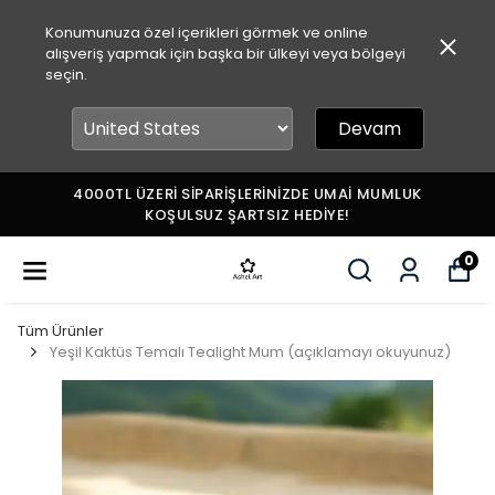
Konumunuza özel içerikleri görmek ve online
alışveriş yapmak için başka bir ülkeyi veya bölgeyi
seçin.
Devam
4000TL ÜZERİ SİPARİŞLERİNİZDE UMAİ MUMLUK
KOŞULSUZ ŞARTSIZ HEDİYE!
0
Tüm Ürünler
Yeşil Kaktüs Temalı Tealight Mum (açıklamayı okuyunuz)