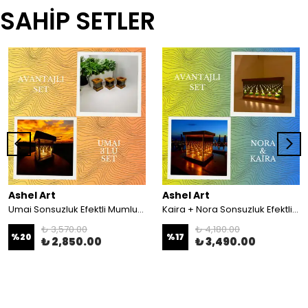
SAHİP SETLER
Ashel Art
Ashel Art
Umai Sonsuzluk Efektli Mumluk 3'lü Set
Kaira + Nora Sonsuzluk Efektli Mumluk Set
₺ 3,570.00
₺ 4,180.00
%
20
%
17
₺ 2,850.00
₺ 3,490.00