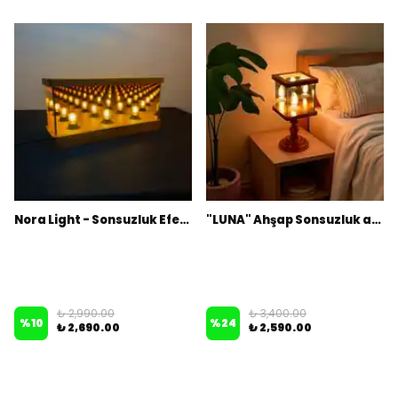
Nora Light - Sonsuzluk Efektli Ahşap Dekoratif Masa Lambası
"LUNA" Ahşap Sonsuzluk aynalı Abajur, Masa Lambası
₺ 2,990.00
₺ 3,400.00
%
10
%
24
₺ 2,690.00
₺ 2,590.00