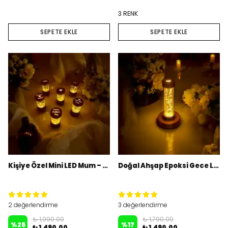
3 RENK
SEPETE EKLE
SEPETE EKLE
Kişiye Özel Mini LED Mum – 3'Lü Set
Doğal Ahşap Epoksi Gece Lambası
2 değerlendirme
3 değerlendirme
₺ 1,990.00
₺ 1,790.00
%
25
%
17
₺ 1,490.00
₺ 1,490.00