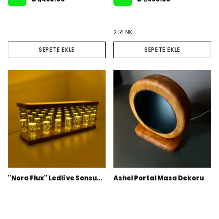
2 RENK
SEPETE EKLE
SEPETE EKLE
"Nora Flux" Ledli ve Sonsuzluk Aynalı Ambians aydınlatma
Ashel Portal Masa Dekoru