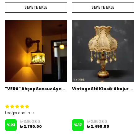
SEPETE EKLE
SEPETE EKLE
"VERA" Ahşap Sonsuz Aynalı Aplik - Duvar Lambası
Vintage Stil Klasik Abajur – Püsküllü ve Desenli Kumaş Şapka, Dekoratif Masa Lambası
1 değerlendirme
₺ 3,600.00
₺ 2,990.00
%
23
%
17
₺ 2,790.00
₺ 2,490.00