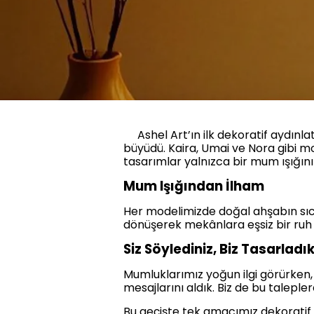
Ashel Art’ın ilk dekoratif aydınla
büyüdü. Kaira, Umai ve Nora gibi m
tasarımlar yalnızca bir mum ışığın
Mum Işığından İlham
Her modelimizde doğal ahşabın sıca
dönüşerek mekânlara eşsiz bir ruh 
Siz Söylediniz, Biz Tasarladı
Mumluklarımız yoğun ilgi görürken
mesajlarını aldık. Biz de bu taleple
Bu geçişte tek amacımız dekoratif 