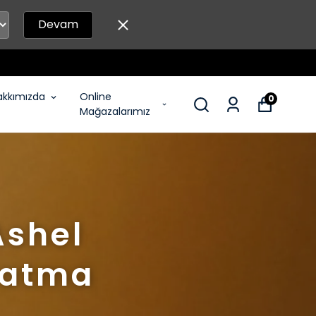
Devam
 ŞARTSIZ HEDİYE!
akkımızda
Online
0
Mağazalarımız
Ashel
nlatma