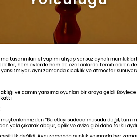
tma tasarımları el yapımı ahşap sonsuz aynalı mumluklarl
odeller, hem evlerde hem de özel anlarda tercih edilen de
ı yansıtmıyor, aynı zamanda sıcaklık ve atmosfer sunuyor
klığı ve camın yansıma oyunları bir araya geldi. Böylece k
kattı.
k
, müşterilerimizden “Bu etkiyi sadece masada değil, tüm 
rden yola çıkarak abajur, aplik ve avize gibi daha farklı ayd
çeşitlilik değildi. Aynı zamanda günlük yaşamda her zaman 