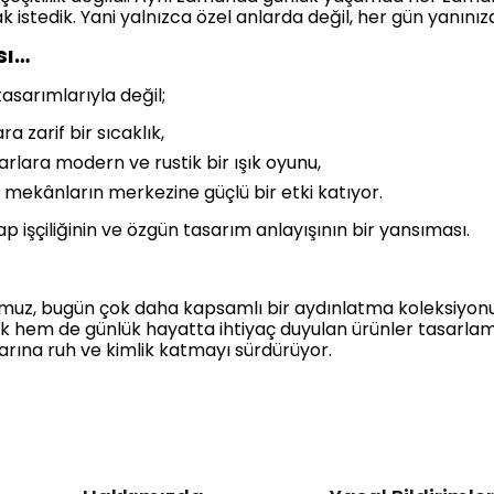
istedik. Yani yalnızca özel anlarda değil, her gün yanınız
sı…
asarımlarıyla değil;
a zarif bir sıcaklık,
arlara modern ve rustik bir ışık oyunu,
e mekânların merkezine güçlü bir etki katıyor.
ap işçiliğinin ve özgün tasarım anlayışının bir yansıması.
muz, bugün çok daha kapsamlı bir aydınlatma koleksiyonu
ik hem de günlük hayatta ihtiyaç duyulan ürünler tasar
larına ruh ve kimlik katmayı sürdürüyor.