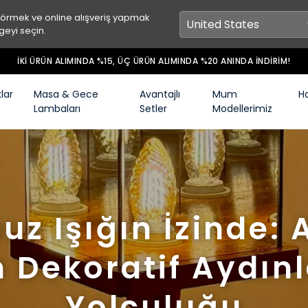
görmek ve online alışveriş yapmak
geyi seçin.
4000TL ÜZERİ SİPARİŞLERİNİZDE UMAİ MUMLUK KOŞULSUZ
lar
Masa & Gece
Avantajlı
Mum
H
Lambaları
Setler
Modellerimiz
uz Işığın İzinde: 
n Dekoratif Aydı
Yolculuğu